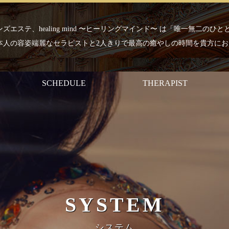
ズエステ、healing mind 〜ヒーリングマインド〜 は「唯一無二のひ
本人の容姿端麗なセラピストと2人きりで最高の癒やしの時間を貴方にお
SCHEDULE
THERAPIST
SYSTEM
システム