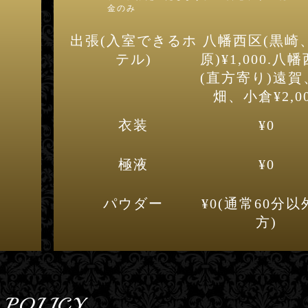
金のみ
出張(入室できるホ
八幡西区(黒崎
テル)
原)¥1,000.八
(直方寄り)遠賀
畑、小倉¥2,0
衣装
¥0
極液
¥0
hiii ひぃ オーナー (34歳)
hiii ひぃ オーナー 
パウダー
¥0(通常60分以
方)
POLICY