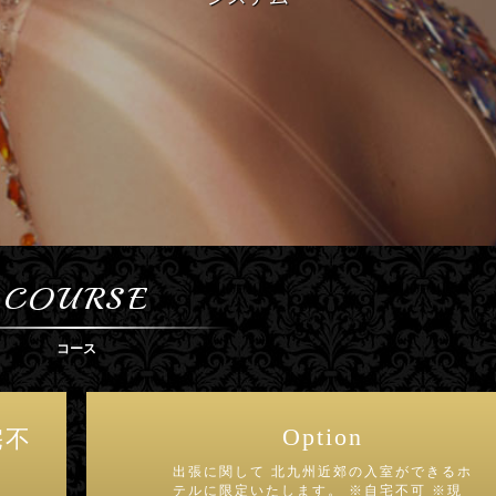
COURSE
コース
Option
宅不
出張に関して 北九州近郊の入室ができるホ
テルに限定いたします。 ※自宅不可 ※現