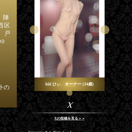
、陣
幡西区
、戸
00
(34歳)
hiii ひぃ オーナー (34歳)
外の
X
Xの投稿を見る＞＞