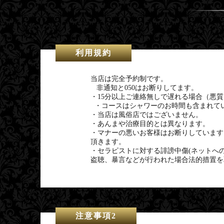
利用規約
当店は完全予約制です。
非通知と050はお断りしてます。
・15分以上ご連絡無しで遅れる場合（悪
・コースはシャワーのお時間も含まれて
・当店は風俗店ではございません。
・あんまや治療目的とは異なります。
・マナーの悪いお客様はお断りしていま
頂きます。
・セラピストに対する誹謗中傷(ネットへ
盗聴、暴言などが行われた場合法的措置を
注意事項2